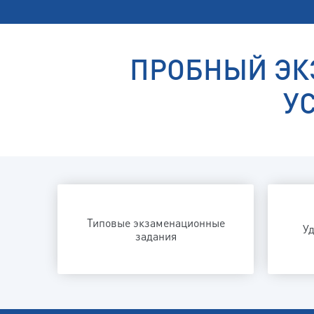
ПРОБНЫЙ ЭК
У
Типовые экзаменационные
У
задания