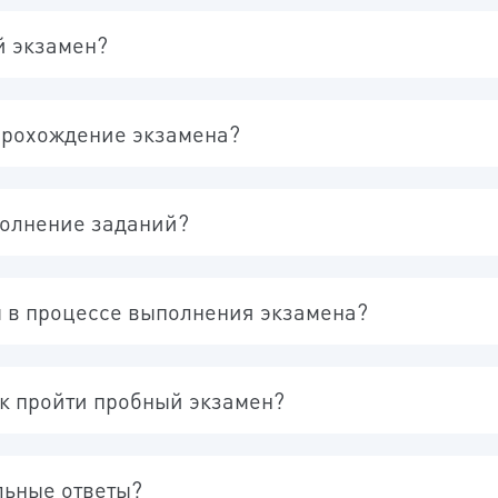
КНОПКА
й экзамен?
прохождение экзамена?
полнение заданий?
ы в процессе выполнения экзамена?
ок пройти пробный экзамен?
льные ответы?